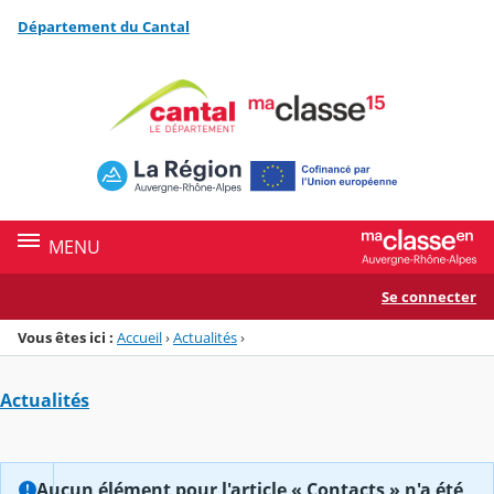
Panneau de gestion des cookies
Département du Cantal
Menu de la rubrique
Contenu
MENU
Se connecter
Vous êtes ici :
Accueil
›
Actualités
›
Actualités
Aucun élément pour l'article « Contacts » n'a été