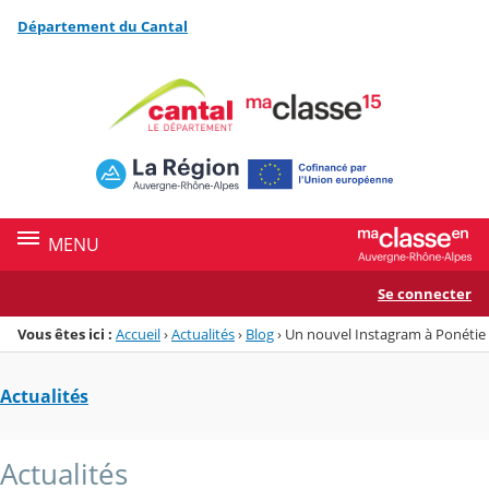
Panneau de gestion des cookies
Département du Cantal
Menu de la rubrique
Contenu
MENU
Se connecter
Vous êtes ici :
Accueil
›
Actualités
›
Blog
›
Un nouvel Instagram à Ponétie
Actualités
Actualités